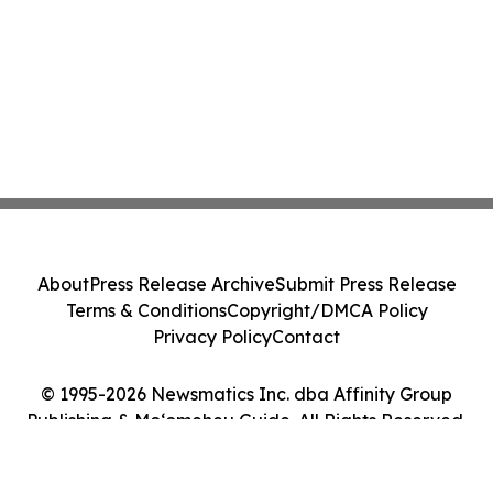
About
Press Release Archive
Submit Press Release
Terms & Conditions
Copyright/DMCA Policy
Privacy Policy
Contact
© 1995-2026 Newsmatics Inc. dba Affinity Group
Publishing & Moʻomeheu Guide. All Rights Reserved.
Cookie Settings / Your Privacy Choices