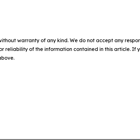
without warranty of any kind. We do not accept any responsib
r reliability of the information contained in this article. I
 above.