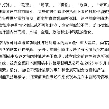
「打算」、「期望」、「應該」、「將會」、「規劃」、「未來
味着陳述並非前瞻性。 這些前瞻性陳述包括但不限於對其他績效
司管理層的當前預期，而非對實際業績的預測。 這些前瞻性陳述
實際事件和情況難以或不可能預測，也會與假設不同。 許多實際
包括國內外商業、市場、金融、政治和法律環境的變化。
際結果可能與這些前瞻性陳述所暗示的結果產生重大差異。 尚有
包含的結果存在差異。 另外，前瞻性陳述反映了該公司截至本新
本新聞稿中所述之前瞻性陳述將予實現，或對此類前瞻性陳述所預
完全受到本新聞稿中的警示聲明及公司在 2025 年 5 月 14 日
因素」部分。 該公司預計後續的事件和發展可能會改變其評估。
則無義務這樣做。 這些前瞻性陳述不應被視為是在本新聞稿發布