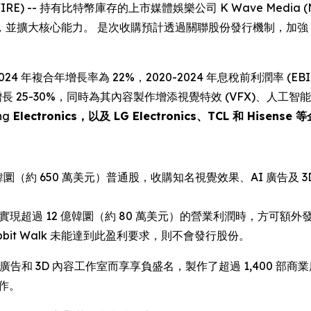
EWSWIRE) -- 持有比特幣庫存的上市媒體娛樂公司 K Wave Media
並擴大核心能力。 是次收購預計透過關聯股份發行機制，加強 
24 年複合年增長率為 22%，2020-2024 年息稅前利潤率 (EBIT) 
長 25-30%，同時為其內容製作增添視覺特效 (VFX)、人工智能
ng
Electronics，以及 LG Electronics、TCL 和 Hisense
（約 650 萬美元）普通股，收購知名視覺效果、AI 廣告及 3D 內
或 2026 年實現超過 12 億韓圜（約 80 萬美元）的營業利潤時，方可
bit Walk 未能達到此盈利要求，則不會發行股份。
I 廣告和 3D 內容工作室而享享負盛名，製作了超過 1,400 部商業廣告
製作。