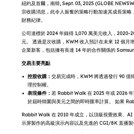
紐約及首爾，南韓, Sept. 03, 2025 (GLOBE N
宗收購消息，此令人振奮的策略行動加速其成長策略，
財務紀律。
公司達標於 2024 年錄得 1,070 萬美元收入，2020-20
元。 透過是次收購，KWM 收入預計在未來 12 個月增
企業新客，包括擁有長達 14 年的合作關係的 Samsu
交易主要亮點
控股收購：
交易完成時，KWM 將透過發行 90 億韓圜
理控制權。
表現條件：
若 Rabbit Walk 在 2025 年
於屆時韓圜與美元之間的即時匯率計算。 如果 Rab
Rabbit Walk 在 2010 年成立，以頂級視覺效果、A
示屏製作的高級演示內容以及先進的 CGI/8K 直播