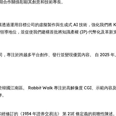
牌，長期合作關係彰顯其創意和技術專長。
「是次收購透過運用目標公司的虛擬製作與生成式 AI 技術，強化我們將 
據領導地位，並促使我們建構首批將知識產權 (IP) 代幣化及革
備上市公司，專注於跨越多平台創作、發行並變現優質內容。 自 202
部位於韓國江南區。 Rabbit Walk 專注於高解像度 CGI、示範
伴。
 條和經修訂的《1934 年證券交易法》 第 21E 條定義的前瞻