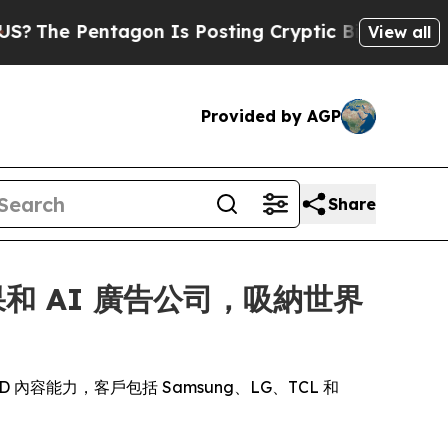
Pentagon Is Posting Cryptic Biblical Messages 
View all
Provided by AGP
Share
果和 AI 廣告公司，吸納世界
D 內容能力，客戶包括 Samsung、LG、TCL 和