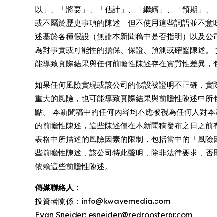
以」、「將要」、「估計」、「繼續」、「預期」、
或不屬於歷史事項的陳述，但不使用這些詞語並不意
述基於各種假設（無論本新聞稿中是否指明）以及公
為對事實或可能性的擔保、保證、預測或確鑿陳述。 
能導致實際結果與任何前瞻性陳述存在實質性差異，
如果任何風險實現或該公司的假設被證明不正確，實
重大的風險，也可能導致實際結果與前瞻性陳述中所
點。 本新聞稿中的任何內容均不應被視為任何人對
的前瞻性陳述，這些陳述僅在本新聞稿發布之日之前有效，並
表格中所描述的風險因素的限制，包括當中的「風險
些前瞻性陳述，該公司特此聲明，除非法律要求，否
依賴這些前瞻性陳述。
傳媒聯絡人：
投資者關係：info@kwavemedia.com
Evan Sneider: esneider@redroosterpr.com